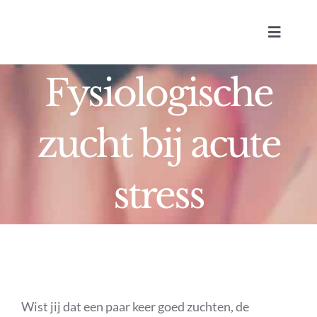
Ga
naar
Toggle
inhoud
Navigat
Fysiologische
zucht bij acute
stress
Lic
Wist jij dat een paar keer goed zuchten, de