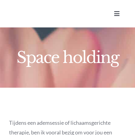
Ga
naar
Toggle
inhoud
Navigat
Space holding
Lic
Tijdens een ademsessie of lichaamsgerichte
therapie, ben ik vooral bezig om voor jou een