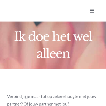
Ga
naar
Toggle
inhoud
Navigat
Ik doe het wel
alleen
Lic
Verbind jij je maar tot op zekere hoogte met jouw
partner? Of jouw partner met jou?