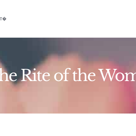
TT�
he Rite of the Wo