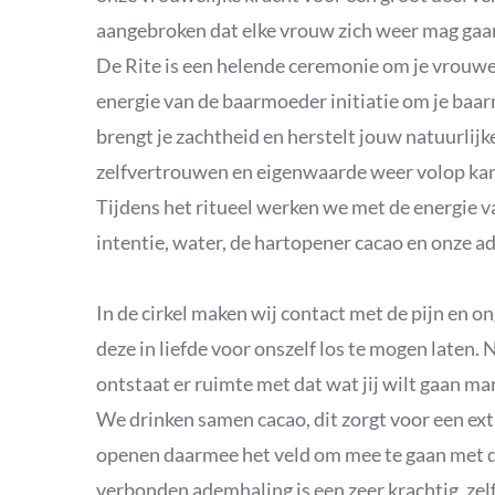
aangebroken dat elke vrouw zich weer mag gaan 
De Rite is een helende ceremonie om je vrouwel
energie van de baarmoeder initiatie om je baa
brengt je zachtheid en herstelt jouw natuurlij
zelfvertrouwen en eigenwaarde weer volop ka
Tijdens het ritueel werken we met de energie 
intentie, water, de hartopener cacao en onze a
In de cirkel maken wij contact met de pijn en
deze in liefde voor onszelf los te mogen laten
ontstaat er ruimte met dat wat jij wilt gaan ma
We drinken samen cacao, dit zorgt voor een ex
openen daarmee het veld om mee te gaan met d
verbonden ademhaling is een zeer krachtig, zel