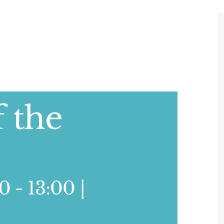
f the
30
-
13:00
|